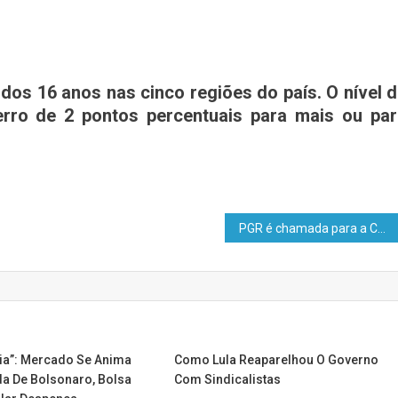
dos 16 anos nas cinco regiões do país. O nível 
rro de 2 pontos percentuais para mais ou par
PGR é chamada para a CPI das ONGs depois de não receber denúncia contra instituto subordinado a Marina Silva
ia”: Mercado Se Anima
Como Lula Reaparelhou O Governo
 De Bolsonaro, Bolsa
Com Sindicalistas