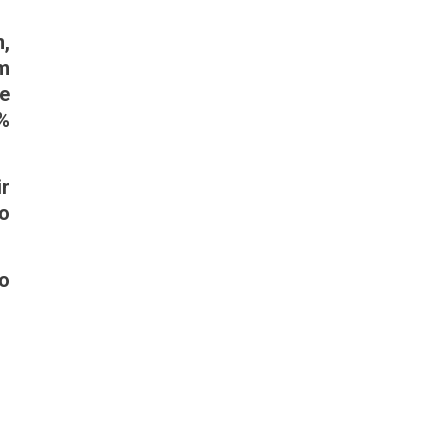
m,
m
e
3%
r
o
o