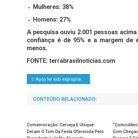
Mulheres: 38%
Homens: 27%
A pesquisa ouviu 2.001 pessoas acima 
confiança é de 95% e a margem de e
menos.
FONTE: terrabrasilnoticias.com
Após ter sido expropriada por Evo Morales em 2006, Petrobras vai investir US$ 2,5 bilhões na Bolívia
CONTEÚDO RELACIONADO:
Comemoração: Cerveja E Uísque
“Coincidênc
Deram O Tom Da Festa Oferecida Pelo
Com Chegada