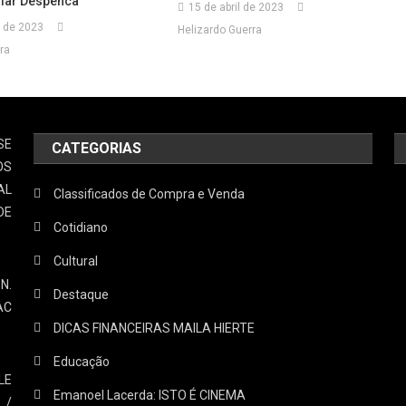
ólar Despenca
15 de abril de 2023
 de 2023
Helizardo Guerra
ra
SE
CATEGORIAS
OS
AL
Classificados de Compra e Venda
DE
Cotidiano
Cultural
N.
Destaque
AC
DICAS FINANCEIRAS MAILA HIERTE
Educação
LE
Emanoel Lacerda: ISTO É CINEMA
 /