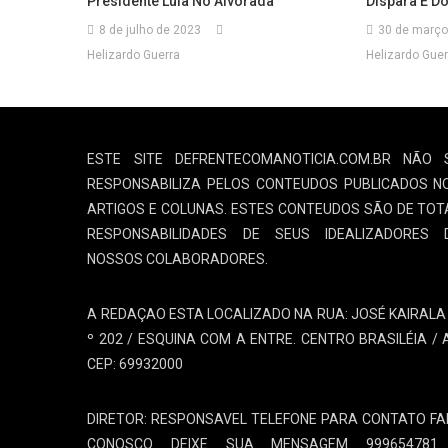
Presidente Lula No Alvorada
Dispara E D
8 de julho de 2023
30 de março
Helizardo Guerra
Helizardo Guer
ESTE SITE DEFRENTECOMANOTICIA.COM.BR NÃO 
RESPONSABILIZA PELOS CONTEUDOS PUBLICADOS N
ARTIGOS E COLUNAS. ESTES CONTEUDOS SÃO DE TOT
RESPONSABILIDADES DE SEUS IDEALIZADORES 
NOSSOS COLABORADORES.
A REDAÇAO ESTA LOCALIZADO NA RUA: JOSÉ KAIRALA 
º 202 / ESQUINA COM A ENTRE. CENTRO BRASILÉIA / 
CEP: 69932000
DIRETOR: RESPONSAVEL TELEFONE PARA CONTATO FA
CONOSCO DEIXE SUA MENSAGEM 999654781