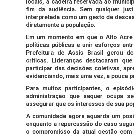
locais, a cadeira reservada ao municí
fim da audiência. Sem qualquer justi
interpretada como um gesto de desca
diretamente a população.
Em um momento em que o Alto Acre te
políticas públicas e unir esforços en
Prefeitura de Assis Brasil gerou d
críticas. Lideranças destacaram qu
participar das decisões coletivas, ap
evidenciando, mais uma vez, a pouca pr
Para muitos participantes, o epis
administração que sequer ocupa s
assegurar que os interesses de sua p
A comunidade agora aguarda um posici
enquanto a repercussão do caso segu
o compromisso da atual gestão com a