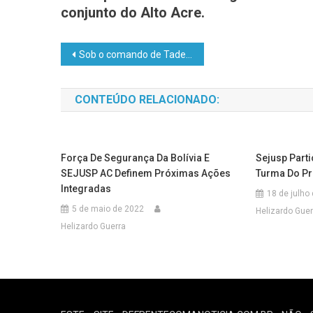
conjunto do Alto Acre.
Sob o comando de Tadeu Hassem, Aleac inicia debates sobre o orçamento 2026 com ampla participação de setores públicos e sociais
CONTEÚDO RELACIONADO:
Força De Segurança Da Bolívia E
Sejusp Part
SEJUSP AC Definem Próximas Ações
Turma Do Pr
Integradas
18 de julho
5 de maio de 2022
Helizardo Guer
Helizardo Guerra