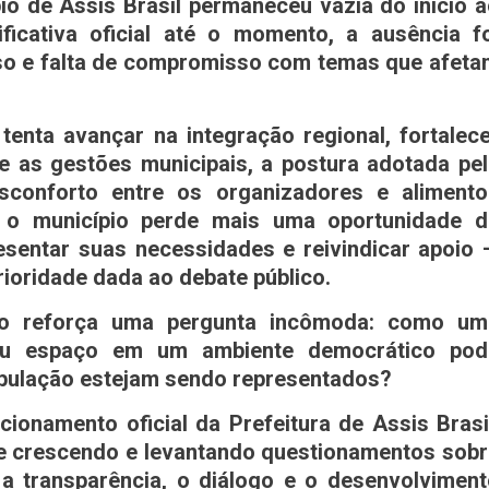
pio de Assis Brasil permaneceu vazia do início 
ficativa oficial até o momento, a ausência f
so e falta de compromisso com temas que afeta
nta avançar na integração regional, fortalece
tre as gestões municipais, a postura adotada pe
esconforto entre os organizadores e alimento
e o município perde mais uma oportunidade d
resentar suas necessidades e reivindicar apoio
ioridade dada ao debate público.
ódio reforça uma pergunta incômoda: como um
eu espaço em um ambiente democrático pod
opulação estejam sendo representados?
onamento oficial da Prefeitura de Assis Brasi
e crescendo e levantando questionamentos sobr
 transparência, o diálogo e o desenvolviment