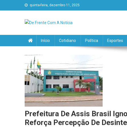
quinta-feira, dezembro 11, 2025
De Frente Com A Notícia
Início
Cotidiano
Política
Esportes
Prefeitura De Assis Brasil Ign
Reforça Percepção De Desinte