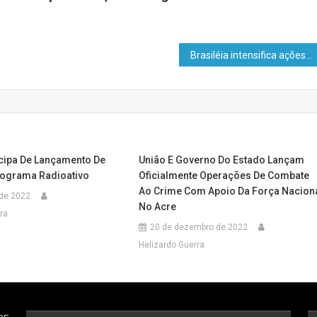
Brasiléia intensifica ações de eliminação do mosquito da dengue com mutirão de limpeza, mesmo após redução de 89,3% nas notificações
icipa De Lançamento De
União E Governo Do Estado Lançam
ograma Radioativo
Oficialmente Operações De Combate
Ao Crime Com Apoio Da Força Nacion
 de 2022
No Acre
ra
20 de dezembro de 2022
Helizardo Guerra