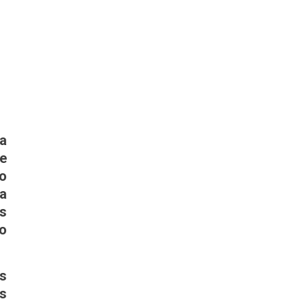
a
de
 o
ha
as
do
s
s