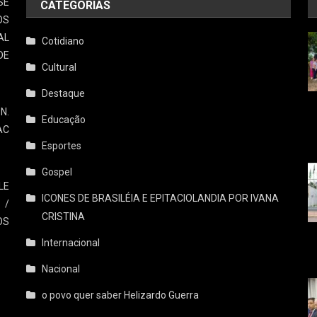
SE
CATEGORIAS
OS
AL
Cotidiano
DE
Cultural
Destaque
N.
Educação
AC
Esportes
Gospel
LE
ICONES DE BRASILÉIA E EPITACIOLANDIA POR IVANA
 /
CRISTINA
OS
Internacional
Nacional
o povo quer saber Helizardo Guerra