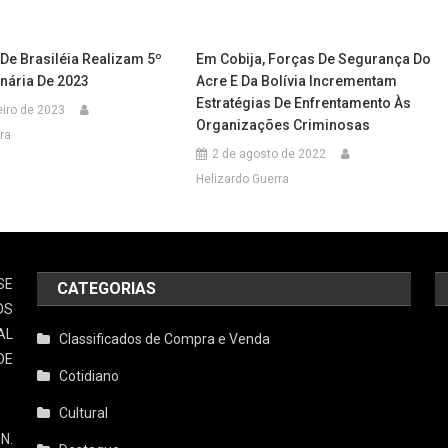
De Brasiléia Realizam 5º
Em Cobija, Forças De Segurança Do
nária De 2023
Acre E Da Bolívia Incrementam
Estratégias De Enfrentamento Às
eiro de 2023
Organizações Criminosas
ra
2 de agosto de 2022
Helizardo Guerra
SE
CATEGORIAS
OS
AL
Classificados de Compra e Venda
DE
Cotidiano
Cultural
N.