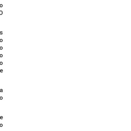
o
 O
s
ão
o
go
do
 e
a
to
e
to