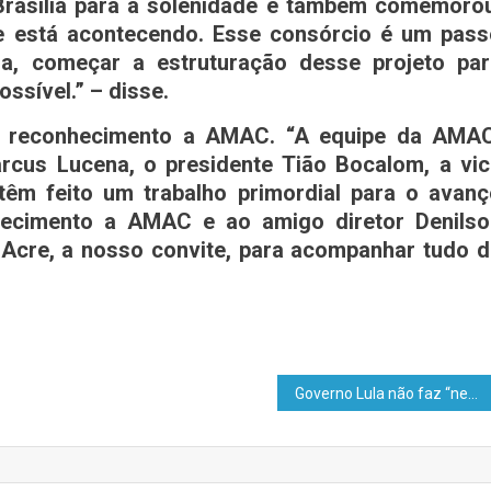
 Brasília para a solenidade e também comemoro
e está acontecendo. Esse consórcio é um pass
a, começar a estruturação desse projeto par
ssível.” – disse.
 reconhecimento a AMAC. “A equipe da AMAC
rcus Lucena, o presidente Tião Bocalom, a vi
têm feito um trabalho primordial para o avanç
decimento a AMAC e ao amigo diretor Denilso
 Acre, a nosso convite, para acompanhar tudo 
Governo Lula não faz “nenhum esforço de conter despesas”, diz Marinho