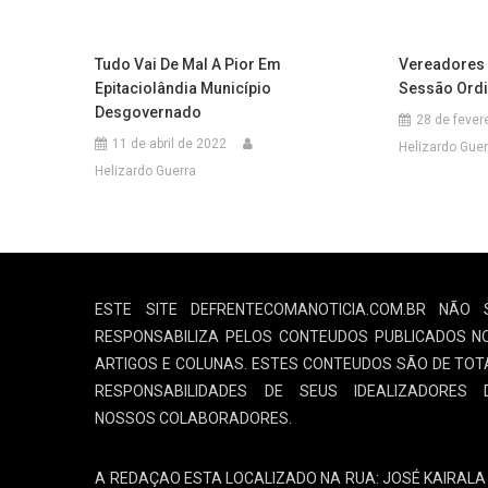
Tudo Vai De Mal A Pior Em
Vereadores 
Epitaciolândia Município
Sessão Ordi
Desgovernado
28 de fever
11 de abril de 2022
Helizardo Guer
Helizardo Guerra
ESTE SITE DEFRENTECOMANOTICIA.COM.BR NÃO 
RESPONSABILIZA PELOS CONTEUDOS PUBLICADOS N
ARTIGOS E COLUNAS. ESTES CONTEUDOS SÃO DE TOT
RESPONSABILIDADES DE SEUS IDEALIZADORES 
NOSSOS COLABORADORES.
A REDAÇAO ESTA LOCALIZADO NA RUA: JOSÉ KAIRALA 