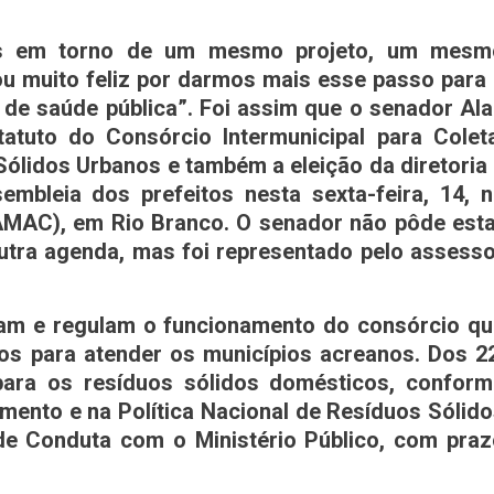
tos em torno de um mesmo projeto, um mesm
tou muito feliz por darmos mais esse passo para
de saúde pública”. Foi assim que o senador Al
tuto do Consórcio Intermunicipal para Coleta
ólidos Urbanos e também a eleição da diretoria
embleia dos prefeitos nesta sexta-feira, 14, 
AMAC), em Rio Branco. O senador não pôde esta
utra agenda, mas foi representado pelo assess
zam e regulam o funcionamento do consórcio q
ios para atender os municípios acreanos. Dos 2
ara os resíduos sólidos domésticos, conform
ento e na Política Nacional de Resíduos Sólid
e Conduta com o Ministério Público, com praz