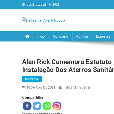
domingo, abril 16, 2023
De Frente Com A Notícia
Início
Cotidiano
Política
Esportes
Alan Rick Comemora Estatuto 
Instalação Dos Aterros Sanitá
Destaque
Helizardo Guerra
16 De Abril De 2023
Compartilhe
fonte: acessória senador