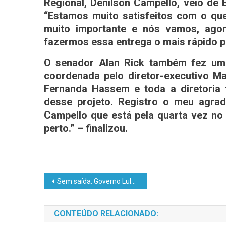
Regional, Denilson Campello, veio de
“Estamos muito satisfeitos com o qu
muito importante e nós vamos, agor
fazermos essa entrega o mais rápido po
O senador Alan Rick também fez um
coordenada pelo diretor-executivo Ma
Fernanda Hassem e toda a diretoria 
desse projeto. Registro o meu agra
Campello que está pela quarta vez no
perto.” – finalizou.
Sem saída: Governo Lula alega que não manda imagens do 8 de janeiro porque são grandes e presidente da CPI/DF dispara: “tenho HD externo gigante”;
CONTEÚDO RELACIONADO: