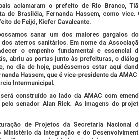
ipais aclamaram o prefeito de Rio Branco, Tiã
ta de Brasiléia, Fernanda Hassem, como vice.
eito de Feijó, Kiefer Cavalcante.
possamos sanar um dos maiores gargalos do
o dos aterros sanitários. Em nome da Associaç
radecer o empenho fundamental e essencial d
ás, abriu as portas junto às prefeituras, o diálo
te, no dia de hoje, pudéssemos estar aqui dan
Fernanda Hassem, que é vice-presidente da AMAC
cio Intermunicipal.
al será construído ao lado da AMAC com emend
 pelo senador Alan Rick. As imagens do proje
turação de Projetos da Secretaria Nacional d
 Ministério da Integração e do Desenvolvimen