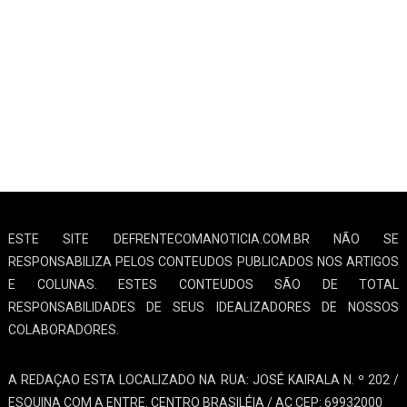
ESTE SITE DEFRENTECOMANOTICIA.COM.BR NÃO SE
RESPONSABILIZA PELOS CONTEUDOS PUBLICADOS NOS ARTIGOS
E COLUNAS. ESTES CONTEUDOS SÃO DE TOTAL
RESPONSABILIDADES DE SEUS IDEALIZADORES DE NOSSOS
COLABORADORES.
A REDAÇAO ESTA LOCALIZADO NA RUA: JOSÉ KAIRALA N. º 202 /
ESQUINA COM A ENTRE. CENTRO BRASILÉIA / AC CEP: 69932000