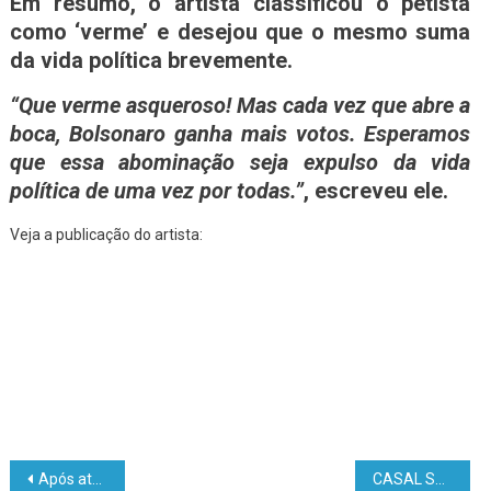
Em resumo, o artista classificou o petista
como ‘verme’ e desejou que o mesmo suma
da vida política brevemente.
“Que verme asqueroso! Mas cada vez que abre a
boca, Bolsonaro ganha mais votos. Esperamos
que essa abominação seja expulso da vida
política de uma vez por todas.”
, escreveu ele.
Veja a publicação do artista:
Após atacar e xingar Bolsonaro, cantor João Gomes tem espaço negado para show pelo Sindicato Rural
CASAL SUSPEITOS SÃO IDENTIFICADOS PELO APLICATIVO FACIAL APOLO DESENVOLVIDO PELA SEJUSP/AC