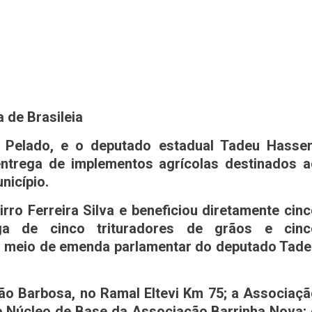
 de Brasileia
do Pelado, e o deputado estadual Tadeu Hasse
 entrega de implementos agrícolas destinados 
nicípio.
rro Ferreira Silva e beneficiou diretamente cin
ga de cinco trituradores de grãos e cinc
or meio de emenda parlamentar do deputado Tad
o Barbosa, no Ramal Eltevi Km 75; a Associaçã
 Núcleo de Base da Associação Barrinha Nova;