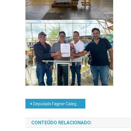
Deputado Fagner Calegário atua no Alto Acre em defesa dos trabalhadores e reivindica direitos da categoria VEJA VIDEO
CONTEÚDO RELACIONADO: