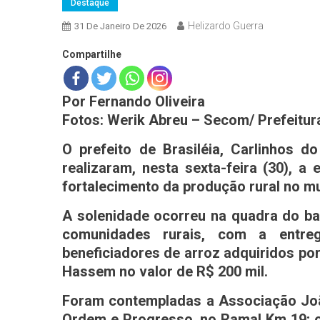
Destaque
Helizardo Guerra
31 De Janeiro De 2026
Compartilhe
Por Fernando Oliveira
Fotos: Werik Abreu – Secom/ Prefeitura
O prefeito de Brasiléia, Carlinhos 
realizaram, nesta sexta-feira (30), a
fortalecimento da produção rural no mu
A solenidade ocorreu na quadra do bai
comunidades rurais, com a entre
beneficiadores de arroz adquiridos p
Hassem no valor de R$ 200 mil.
Foram contempladas a Associação Joã
Ordem e Progresso, no Ramal Km 19; o