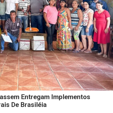
 Hassem Entregam Implementos
is De Brasiléia