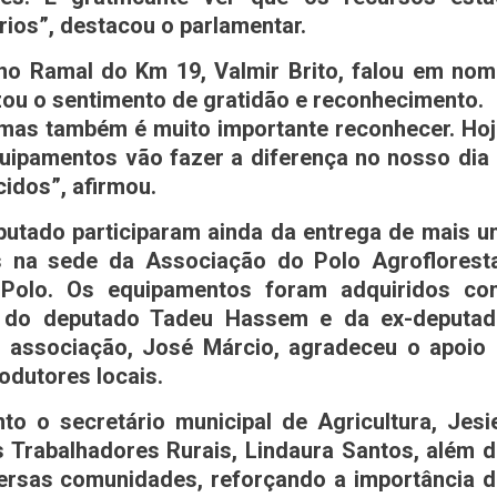
ios”, destacou o parlamentar.
no Ramal do Km 19, Valmir Brito, falou em no
zou o sentimento de gratidão e reconhecimento.
 mas também é muito importante reconhecer. Ho
uipamentos vão fazer a diferença no nosso dia
idos”, afirmou.
eputado participaram ainda da entrega de mais 
as na sede da Associação do Polo Agrofloresta
 Polo. Os equipamentos foram adquiridos co
 do deputado Tadeu Hassem e da ex-deputad
a associação, José Márcio, agradeceu o apoio
odutores locais.
 o secretário municipal de Agricultura, Jesi
s Trabalhadores Rurais, Lindaura Santos, além 
versas comunidades, reforçando a importância 