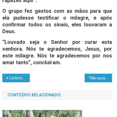
rapazes aqui”.
O grupo fez gestos com as mãos para que
ela pudesse testificar o milagre, e após
confirmar todos os sinais, eles louvaram a
Deus.
“Louvado seja o Senhor por curar esta
senhora. Nós te agradecemos, Jesus, por
este milagre. Nós te agradecemos por nos
amar tanto”, concluíram.
Carlinhos do Pelado visita comunidades rurais, realiza entregas e dialoga com moradores e produtores
“Não questionei Deus, eu confiei”, testemunhou Isabel Veloso antes de falecer de câncer
CONTEÚDO RELACIONADO: