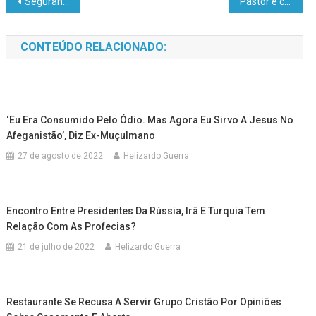
Segurança Pública busca padronização de armamentos para reforçar as ações no Acre
Pastor é condenado a 2 anos de prisão na Argélia por “culto não autorizado”
CONTEÚDO RELACIONADO:
‘Eu Era Consumido Pelo Ódio. Mas Agora Eu Sirvo A Jesus No
Afeganistão’, Diz Ex-Muçulmano
27 de agosto de 2022
Helizardo Guerra
Encontro Entre Presidentes Da Rússia, Irã E Turquia Tem
Relação Com As Profecias?
21 de julho de 2022
Helizardo Guerra
Restaurante Se Recusa A Servir Grupo Cristão Por Opiniões