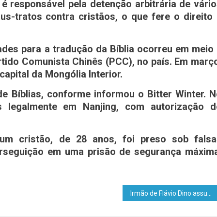
é responsável pela detenção arbitrária de vári
us-tratos contra cristãos, o que fere o direito
des para a tradução da Bíblia ocorreu em meio
rtido Comunista Chinês (PCC), no país. Em març
apital da Mongólia Interior.
e Bíblias, conforme informou o Bitter Winter. 
as legalmente em Nanjing, com autorização d
 um cristão, de 28 anos, foi preso sob falsa
erseguição em uma prisão de segurança máxima
Irmão de Flávio Dino assume cargo de chefe de Procuradoria Federal