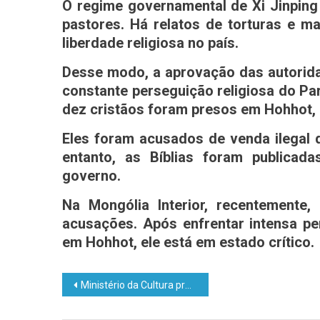
O regime governamental de Xi Jinping 
pastores. Há relatos de torturas e ma
liberdade religiosa no país.
Desse modo, a aprovação das autorida
constante perseguição religiosa do Pa
dez cristãos foram presos em Hohhot, c
Eles foram acusados de venda ilegal d
entanto, as Bíblias foram publicad
governo.
Na Mongólia Interior, recentemente,
acusações. Após enfrentar intensa p
em Hohhot, ele está em estado críti
co.
Ministério da Cultura propõe “formação para uso da linguagem neutra”