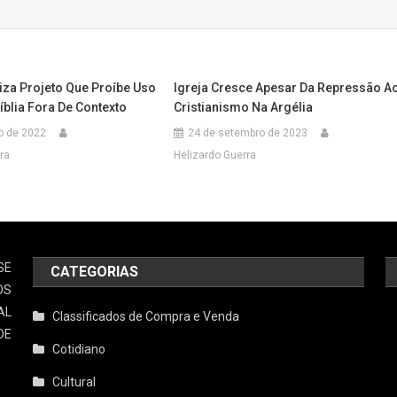
iza Projeto Que Proíbe Uso
Igreja Cresce Apesar Da Repressão A
íblia Fora De Contexto
Cristianismo Na Argélia
o de 2022
24 de setembro de 2023
ra
Helizardo Guerra
SE
CATEGORIAS
OS
AL
Classificados de Compra e Venda
DE
Cotidiano
Cultural