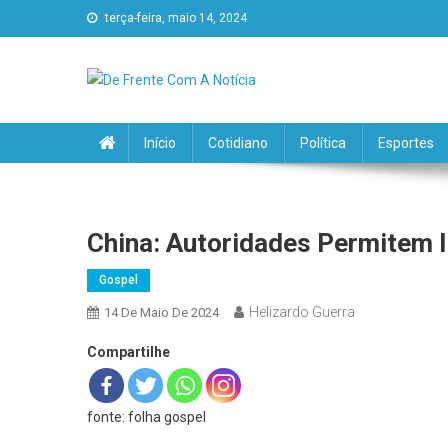
terça-feira, maio 14, 2024
De Frente Com A Notícia
Início
Cotidiano
Política
Esportes
China: Autoridades Permitem 
Gospel
Helizardo Guerra
14 De Maio De 2024
Compartilhe
fonte: folha gospel