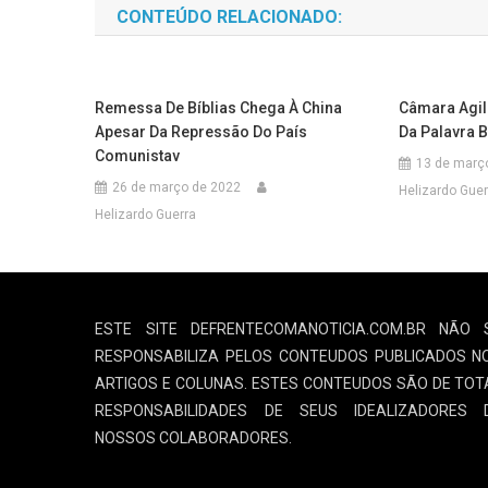
CONTEÚDO RELACIONADO:
Remessa De Bíblias Chega À China
Câmara Agil
Apesar Da Repressão Do País
Da Palavra B
Comunistav
13 de març
26 de março de 2022
Helizardo Guer
Helizardo Guerra
ESTE SITE DEFRENTECOMANOTICIA.COM.BR NÃO 
RESPONSABILIZA PELOS CONTEUDOS PUBLICADOS N
ARTIGOS E COLUNAS. ESTES CONTEUDOS SÃO DE TOT
RESPONSABILIDADES DE SEUS IDEALIZADORES 
NOSSOS COLABORADORES.