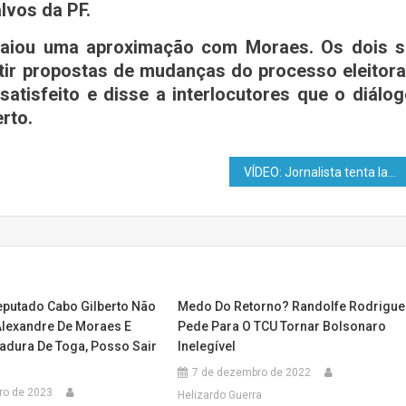
lvos da PF.
nsaiou uma aproximação com Moraes. Os dois s
utir propostas de mudanças do processo eleitora
satisfeito e disse a interlocutores que o diálo
rto.
VÍDEO: Jornalista tenta lacrar contra Tarcísio e leva resposta fulminante; Plateia ovaciona e aplaude o ex-ministro
eputado Cabo Gilberto Não
Medo Do Retorno? Randolfe Rodrigue
Alexandre De Moraes E
Pede Para O TCU Tornar Bolsonaro
tadura De Toga, Posso Sair
Inelegível
7 de dezembro de 2022
iro de 2023
Helizardo Guerra