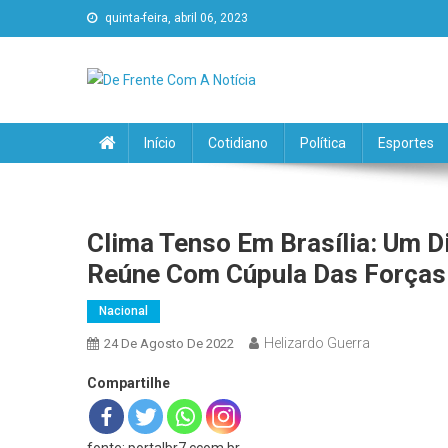
quinta-feira, abril 06, 2023
De Frente Com A Notícia
Início
Cotidiano
Política
Esportes
Clima Tenso Em Brasília: Um 
Reúne Com Cúpula Das Forças
Nacional
Helizardo Guerra
24 De Agosto De 2022
Compartilhe
fonte: portalbr7.ccom.br