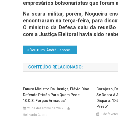
empresários bolsonaristas que foram a
Na seara militar, porém, Nogueira e
encontraram na terça-feira, para disc
O ministro da Defesa saiu da reunião 
com a Justiça Eleitoral havia sido reabe
Deu ruim: André Janones pode ser retirado da campanha eleitoral de Lula após acusações de rachadinha
CONTEÚDO RELACIONADO:
Futuro Ministro Da Justiça, Flávio Dino
Corajoso, D
Defende Prisão Para Quem Pede
Se Dobra A 
“S.O.S. Forças Armadas”
Dispara: “Di
Preso”
21 de dezembro de 2022
3 de fevere
Helizardo Guerra