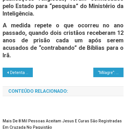
pelo Estado para “pesquisa” do Ministério da
Inteligência.
A medida repete o que ocorreu no ano
passado, quando dois cristãos receberam 12
anos de prisão cada um após serem
acusados de “contrabando” de Bíblias para o
Irã.
Detenta é batizada e lidera louvor em prisão nos EUA: ‘Creio no Salvador’
“Milagre”: Família é encontrada viva após quase 12 dias sob escombros na Venezuela
CONTEÚDO RELACIONADO:
Mais De 8 Mil Pessoas Aceitam Jesus E Curas São Registradas
Em Cruzada No Paquistão