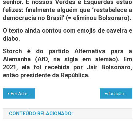
senhor. E nossos Verdes e Esquerdas estão
felizes: finalmente alguém que ‘restabelece a
democracia no Brasil’ (= eliminou Bolsonaro).
O texto ainda contou com emojis de caveira e
diabo.
Storch é do partido Alternativa para a
Alemanha (AfD, na sigla em alemão). Em
2021, ela foi recebida por Jair Bolsonaro,
então presidente da República.
Em Acrelândia, senador Alan Rick entrega equipamentos para unidades e agentes comunitários de saúde
Educação: Acompanhamento pedagógico e multidisciplinar
CONTEÚDO RELACIONADO: