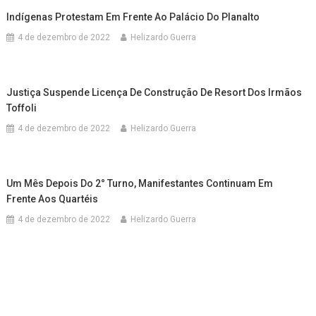
Indígenas Protestam Em Frente Ao Palácio Do Planalto
4 de dezembro de 2022
Helizardo Guerra
Justiça Suspende Licença De Construção De Resort Dos Irmãos
Toffoli
4 de dezembro de 2022
Helizardo Guerra
Um Mês Depois Do 2° Turno, Manifestantes Continuam Em
Frente Aos Quartéis
4 de dezembro de 2022
Helizardo Guerra