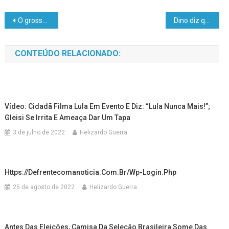
O grosso? governo Lula projeta R$ 129 bilhões a mais em gastos em 2024
Dino diz que imagens inéditas do 8 de janeiro foram deletadas por “problema contratual”
CONTEÚDO RELACIONADO:
Vídeo: Cidadã Filma Lula Em Evento E Diz: “Lula Nunca Mais!”;
Gleisi Se Irrita E Ameaça Dar Um Tapa
3 de julho de 2022
Helizardo Guerra
Https://defrentecomanoticia.com.br/wp-Login.php
25 de agosto de 2022
Helizardo Guerra
Antes Das Eleições, Camisa Da Seleção Brasileira Some Das