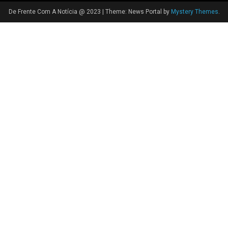
De Frente Com A Notícia @ 2023
|
Theme: News Portal by
Mystery Themes
.