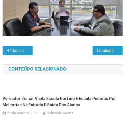
“Considerada a melhor cidade do Alto Acre, desde que o tráfego sobreviva às crateras” VEJA VIDEO
Letalidade policial no Acre reduz pelo quinto ano consecutivo e atinge menor índice da série histórica
CONTEÚDO RELACIONADO:
Vereador Zemar Visita Escola Rui Lino E Escuta Pedidos Por
Melhorias Na Entrada E Saída Dos Alunos
27 de maio de 2025
Helizardo Guerra