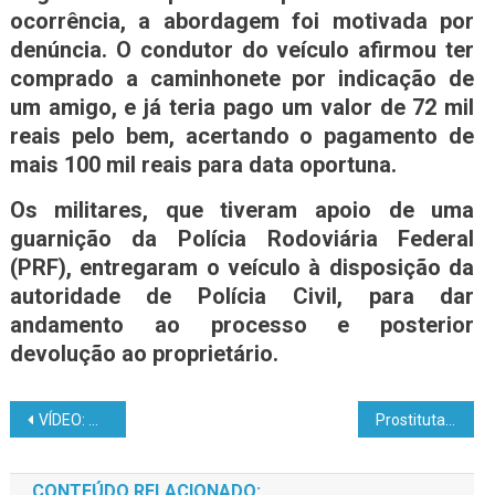
ocorrência, a abordagem foi motivada por
denúncia. O condutor do veículo afirmou ter
comprado a caminhonete por indicação de
um amigo, e já teria pago um valor de 72 mil
reais pelo bem, acertando o pagamento de
mais 100 mil reais para data oportuna.
Os militares, que tiveram apoio de uma
guarnição da Polícia Rodoviária Federal
(PRF), entregaram o veículo à disposição da
autoridade de Polícia Civil, para dar
andamento ao processo e posterior
devolução ao proprietário.
VÍDEO: Mais de 100 prefeitos no Rio Grande do Norte declaram apoio a Bolsonaro
Prostituta encontra Jesus na prisão e tem vida restaurada: “Deus me amou e me perdoou”
CONTEÚDO RELACIONADO: