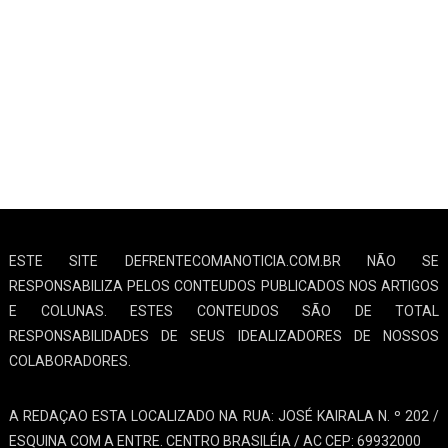
ESTE SITE DEFRENTECOMANOTICIA.COM.BR NÃO SE
RESPONSABILIZA PELOS CONTEUDOS PUBLICADOS NOS ARTIGOS
E COLUNAS. ESTES CONTEUDOS SÃO DE TOTAL
RESPONSABILIDADES DE SEUS IDEALIZADORES DE NOSSOS
COLABORADORES.
A REDAÇAO ESTA LOCALIZADO NA RUA: JOSÉ KAIRALA N. º 202 /
ESQUINA COM A ENTRE. CENTRO BRASILÉIA / AC CEP: 69932000