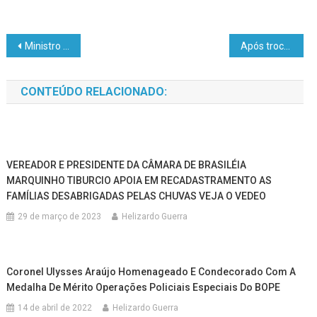
Ministro do Meio Ambiente critica líderes ambientalistas que usam jatinhos
Após troca de tiros, PM prende faccionado em Assis Brasil
CONTEÚDO RELACIONADO:
VEREADOR E PRESIDENTE DA CÂMARA DE BRASILÉIA
MARQUINHO TIBURCIO APOIA EM RECADASTRAMENTO AS
FAMÍLIAS DESABRIGADAS PELAS CHUVAS VEJA O VEDEO
29 de março de 2023
Helizardo Guerra
Coronel Ulysses Araújo Homenageado E Condecorado Com A
Medalha De Mérito Operações Policiais Especiais Do BOPE
14 de abril de 2022
Helizardo Guerra