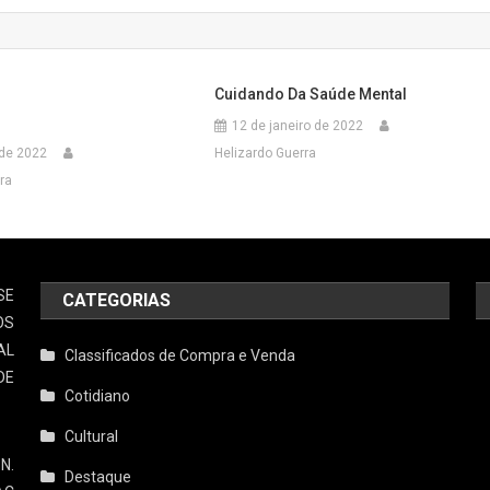
Cuidando Da Saúde Mental
12 de janeiro de 2022
 de 2022
Helizardo Guerra
ra
SE
CATEGORIAS
OS
AL
Classificados de Compra e Venda
DE
Cotidiano
Cultural
N.
Destaque