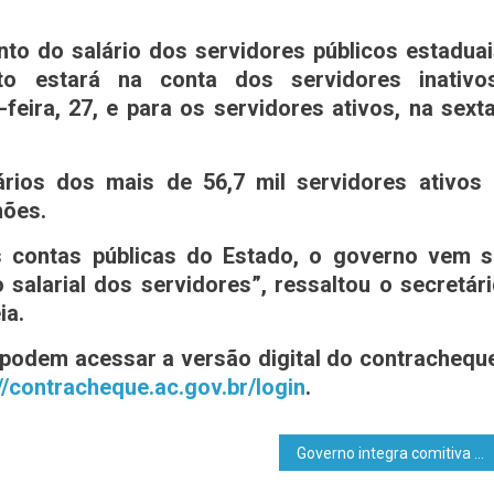
o do salário dos servidores públicos estadua
 estará na conta dos servidores inativos
feira, 27, e para os servidores ativos, na sext
rios dos mais de 56,7 mil servidores ativos 
hões.
s contas públicas do Estado, o governo vem s
alarial dos servidores”, ressaltou o secretár
ia.
podem acessar a versão digital do contrachequ
//contracheque.ac.gov.br/login
.
Governo integra comitiva internacional para discutir tecnologias de segurança