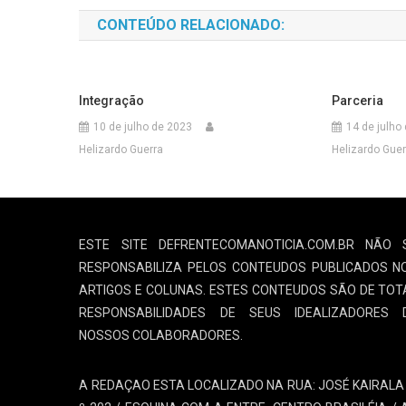
CONTEÚDO RELACIONADO:
Integração
Parceria
10 de julho de 2023
14 de julho
Helizardo Guerra
Helizardo Guer
ESTE SITE DEFRENTECOMANOTICIA.COM.BR NÃO 
RESPONSABILIZA PELOS CONTEUDOS PUBLICADOS N
ARTIGOS E COLUNAS. ESTES CONTEUDOS SÃO DE TOT
RESPONSABILIDADES DE SEUS IDEALIZADORES 
NOSSOS COLABORADORES.
A REDAÇAO ESTA LOCALIZADO NA RUA: JOSÉ KAIRALA 