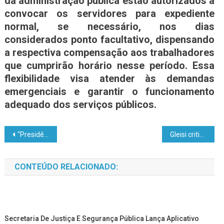
da administração pública estão autorizados a
convocar os servidores para expediente
normal, se necessário, nos dias
considerados ponto facultativo, dispensando
a respectiva compensação aos trabalhadores
que cumprirão horário nesse período. Essa
flexibilidade visa atender às demandas
emergenciais e garantir o funcionamento
adequado dos serviços públicos.
“Presidência Trump pode ser grande vitória para o mundo”, diz Boris Johnson
Gleisi critica jornais, por causa das publicações sobre Abreu e Lima; Veja o que disse a presidente do PT
CONTEÚDO RELACIONADO:
Secretaria De Justiça E Segurança Pública Lança Aplicativo