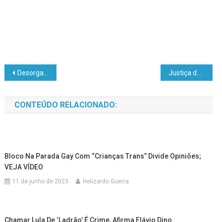
Desorganização: Governo deixou para definir destino de verba da Saúde no fim do ano, gerando descontrole no orçamento
Justiça devolve casas e carros confiscados de Palocci na Lava Jato
CONTEÚDO RELACIONADO:
Bloco Na Parada Gay Com “crianças Trans” Divide Opiniões;
VEJA VÍDEO
11 de junho de 2023
Helizardo Guerra
Chamar Lula De ‘ladrão’ É Crime, Afirma Flávio Dino