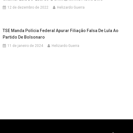
12 de dezembro de 2022
Helizardo Guerra
TSE Manda Polícia Federal Apurar Filiação Falsa De Lula Ao
Partido De Bolsonaro
11 de janeiro de 2024
Helizardo Guerra