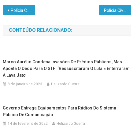
Polícia Civil prende foragido da justiça em Rio Branco
Policia Civil apreende adolescente investigado pela prática de ato infracional análogo ao crime de homicídio qualificado na fronteira com Brasil e Bolívia
CONTEÚDO RELACIONADO:
Marco Aurélio Condena Invasões De Prédios Públicos, Mas
Aponta O Dedo Para O STF: ‘Ressuscitaram O Lula E Enterraram
A Lava Jato’
8 de janeiro de 2023
Helizardo Guerra
Governo Entrega Equipamentos Para Rádios Do Sistema
Público De Comunicação
14 de fevereiro de 2022
Helizardo Guerra