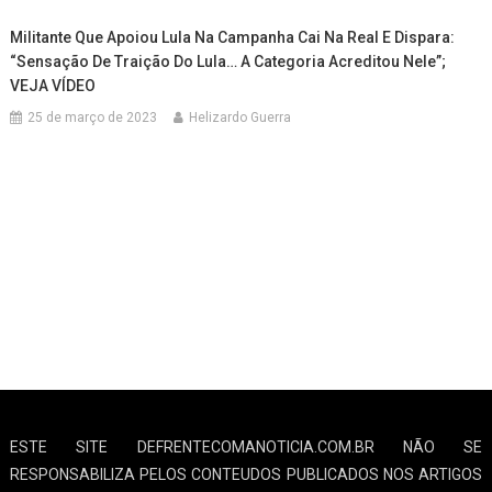
Militante Que Apoiou Lula Na Campanha Cai Na Real E Dispara:
“Sensação De Traição Do Lula… A Categoria Acreditou Nele”;
VEJA VÍDEO
25 de março de 2023
Helizardo Guerra
ESTE SITE DEFRENTECOMANOTICIA.COM.BR NÃO SE
RESPONSABILIZA PELOS CONTEUDOS PUBLICADOS NOS ARTIGOS