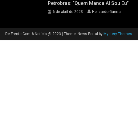
Petrobras: “quem Manda Aí Sou Eu”
6 de abril de 2023
Helizardo Guerra
De Frente Com A Notícia @ 2023
|
Theme: News Portal by
Mystery Themes
.