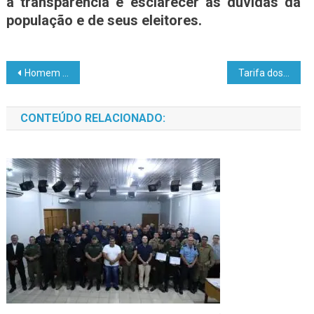
a transparência e esclarecer as dúvidas da
população e de seus eleitores.
Homem que perseguia esposa cristã aceita Jesus após ler a Bíblia na Índia: ‘Deus o tocou’
Tarifa dos EUA amplia tensão comercial e leva Flávio Bolsonaro ao centro do debate internacional
CONTEÚDO RELACIONADO: