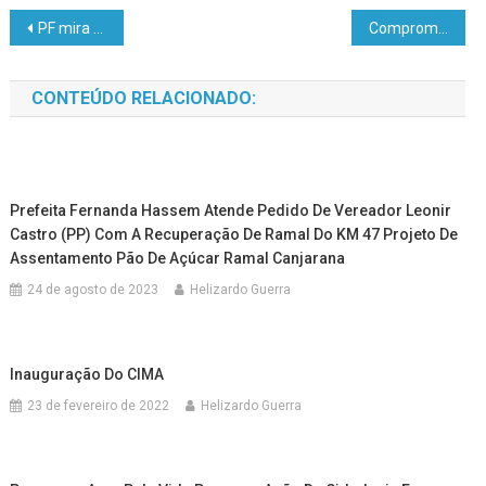
PF mira esquema milionário de fraudes no INSS em operação
Comprometido com o município, Zemar é reconhecido por atuação parlamentar
CONTEÚDO RELACIONADO:
Prefeita Fernanda Hassem Atende Pedido De Vereador Leonir
Castro (PP) Com A Recuperação De Ramal Do KM 47 Projeto De
Assentamento Pão De Açúcar Ramal Canjarana
24 de agosto de 2023
Helizardo Guerra
Inauguração Do CIMA
23 de fevereiro de 2022
Helizardo Guerra