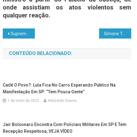
onde assistiam os atos violentos sem
qualquer reação.
Supremo da Índia se recusa a legalizar casamento homoafetivo
Simone Tebet discute reforma agrária com o MST
CONTEÚDO RELACIONADO:
Cadê O Povo?: Lula Fica No Carro Esperando Público Na
Manifestação Em SP: “tem Pouca Gente”
1 de maio de 2022
Helizardo Guerra
Jair Bolsonaro Encontra Com Policiais Militares Em SP E Tem
Recepção Respeitosa; VEJA VÍDEO