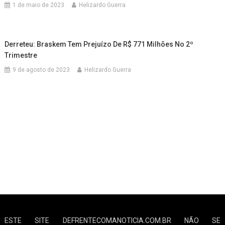
1 de maio de 2023
Helizardo Guerra
Derreteu: Braskem Tem Prejuízo De R$ 771 Milhões No 2º
Trimestre
9 de agosto de 2023
Helizardo Guerra
ESTE SITE DEFRENTECOMANOTICIA.COM.BR NÃO SE