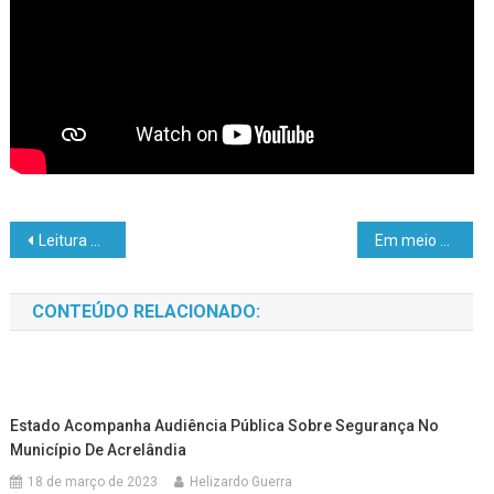
Leitura da Bíblia em sessões da Câmara Municipal de Araraquara é inconstitucional, decide Justiça
Em meio à crise da PEC, ministros do STF faltam a evento com Pacheco
CONTEÚDO RELACIONADO:
Estado Acompanha Audiência Pública Sobre Segurança No
Município De Acrelândia
18 de março de 2023
Helizardo Guerra