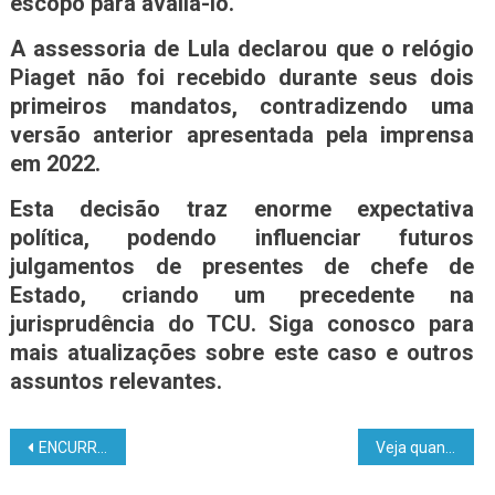
escopo para avaliá-lo.
A assessoria de Lula declarou que o relógio
Piaget não foi recebido durante seus dois
primeiros mandatos, contradizendo uma
versão anterior apresentada pela imprensa
em 2022.
Esta decisão traz enorme expectativa
política, podendo influenciar futuros
julgamentos de presentes de chefe de
Estado, criando um precedente na
jurisprudência do TCU. Siga conosco para
mais atualizações sobre este caso e outros
assuntos relevantes.
ENCURRALADO: Chefes de estado pressionam Lula a defender democracia na Venezuela
Veja quanto Rebeca Andrade vai pagar de imposto pelas medalhas ganhas nas olimpíadas