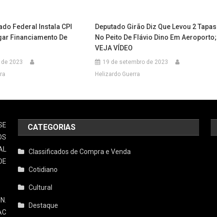
do Federal Instala CPI
Deputado Girão Diz Que Levou 2 Tapas
igar Financiamento De
No Peito De Flávio Dino Em Aeroporto;
VEJA VÍDEO
 de 2023
19 de setembro de 2023
ra
Helizardo Guerra
SE
CATEGORIAS
OS
AL
Classificados de Compra e Venda
DE
Cotidiano
Cultural
N.
Destaque
AC