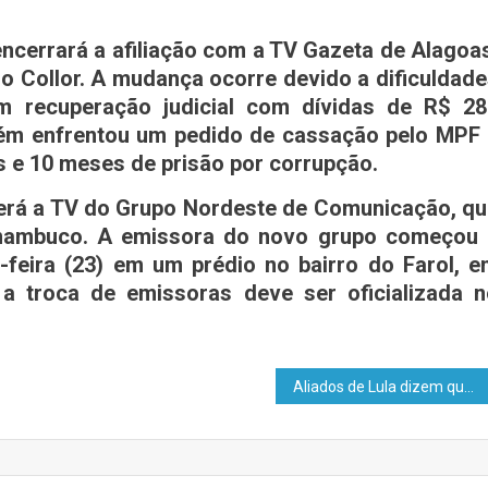
encerrará a afiliação com a TV Gazeta de Alagoa
o Collor. A mudança ocorre devido a dificuldad
em recuperação judicial com dívidas de R$ 28
bém enfrentou um pedido de cassação pelo MPF 
s e 10 meses de prisão por corrupção.
será a TV do Grupo Nordeste de Comunicação, q
rnambuco. A emissora do novo grupo começou 
feira (23) em um prédio no bairro do Farol, 
a troca de emissoras deve ser oficializada n
Aliados de Lula dizem que entrega da Caixa Econômica ao centrão deixou sequelas