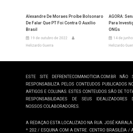
Alexandre De Moraes Proíbe Bolsonaro
AGORA: Sena
De Falar Que PT Foi Contra O Auxílio
Para Invest
Brasil
ONGs
19 de outubro de 2022
14 de junho
Helizardo Guerra
Helizardo Guer
ESTE SITE DEFRENTECOMANOTICIA.COM.BR NÃO 
RESPONSABILIZA PELOS CONTEUDOS PUBLICADOS N
ARTIGOS E COLUNAS. ESTES CONTEUDOS SÃO DE TOT
RESPONSABILIDADES DE SEUS IDEALIZADORES 
NOSSOS COLABORADORES.
A REDAÇAO ESTA LOCALIZADO NA RUA: JOSÉ KAIRALA 
º 202 / ESQUINA COM A ENTRE. CENTRO BRASILÉIA / 