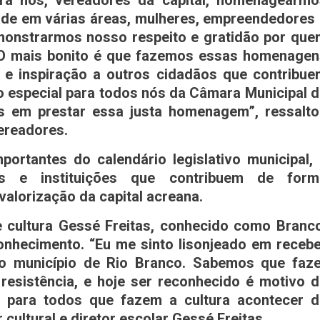
ra nós, vereadores da capital, homenagearmo
de em várias áreas, mulheres, empreendedores
monstrarmos nosso respeito e gratidão por qu
. O mais bonito é que fazemos essas homenagen
 e inspiração a outros cidadãos que contribue
 especial para todos nós da Câmara Municipal 
es em prestar essa justa homenagem”, ressalto
ereadores.
rtantes do calendário legislativo municipal,
es e instituições que contribuem de form
valorização da capital acreana.
 cultura Gessé Freitas, conhecido como Branco
nhecimento. “Eu me sinto lisonjeado em recebe
do município de Rio Branco. Sabemos que faze
resistência, e hoje ser reconhecido é motivo 
s para todos que fazem a cultura acontecer d
 cultural e diretor escolar Gessé Freitas