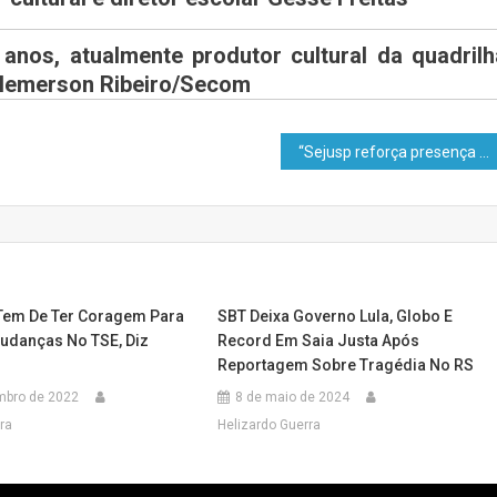
 anos, atualmente produtor cultural da quadrilh
 Clemerson Ribeiro/Secom
“Sejusp reforça presença policial na fronteira após boatos de possíveis confrontos em Assis Brasil”
Tem De Ter Coragem Para
SBT Deixa Governo Lula, Globo E
danças No TSE, Diz
Record Em Saia Justa Após
Reportagem Sobre Tragédia No RS
mbro de 2022
8 de maio de 2024
ra
Helizardo Guerra