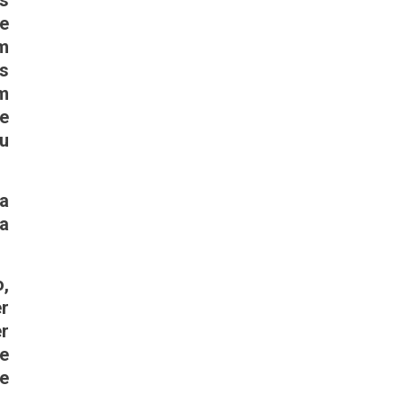
s
 e
em
s
m
de
u
 a
a
,
r
r
de
e