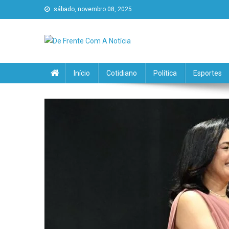
sábado, novembro 08, 2025
De Frente Com A Notícia
Início
Cotidiano
Política
Esportes