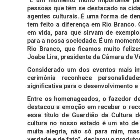
“É um momento muito importante pa
pessoas que têm se destacado na cida
agentes culturais. É uma forma de de
tem feito a diferença em Rio Branco
em vida, para que sirvam de exemplo
para a nossa sociedade. É um momento
Rio Branco, que ficamos muito feliz
Joabe Lira, presidente da Câmara de V
Considerado um dos eventos mais impo
cerimônia reconhece personalidad
significativa para o desenvolvimento e 
Entre os homenageados, o fazedor de
destacou a emoção em receber o reco
esse título de Guardião da Cultura 
cultura no nosso estado é um ato de 
muita alegria, não só para mim, ma
verdade e de fato”, declarou o produtor