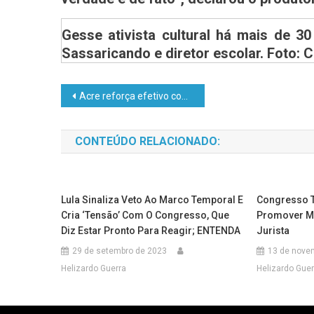
Gesse ativista cultural há mais de 30
Sassaricando e diretor escolar. Foto:
Acre reforça efetivo com a formatura de novos soldados do Corpo de Bombeiros
CONTEÚDO RELACIONADO:
Lula Sinaliza Veto Ao Marco Temporal E
Congresso 
Cria ‘tensão’ Com O Congresso, Que
Promover Mu
Diz Estar Pronto Para Reagir; ENTENDA
Jurista
29 de setembro de 2023
13 de nove
Helizardo Guerra
Helizardo Guer