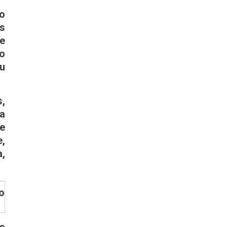
 o
s
e
o
ou
s,
a
de
e,
,
o