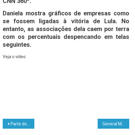
CNN 360º.
Daniela mostra gráficos de empresas como
se fossem ligadas à vitória de Lula. No
entanto, as associações dela caem por terra
com os percentuais despencando em telas
seguintes.
Veja o vídeo:
Parte do 13º salário será pago ainda esse mês; confira a data máxima
General Mourão muda discurso e defende manifestações: “Patriotas resistem com coragem, face ao ódio que faz com que a censura seja usada como arma covarde”