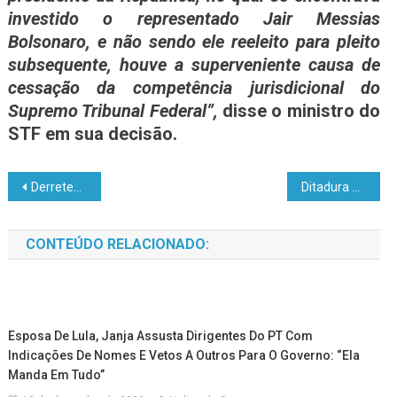
investido o representado Jair Messias
Bolsonaro, e não sendo ele reeleito para pleito
subsequente, houve a superveniente causa de
cessação da competência jurisdicional do
Supremo Tribunal Federal”,
disse o ministro do
STF em sua decisão.
Derreteu: Braskem tem prejuízo de R$ 771 milhões no 2º trimestre
Ditadura da Venezuela orienta militantes a ‘bater e chutar’ em María Corina Machado, principal opositora de Maduro
CONTEÚDO RELACIONADO:
Esposa De Lula, Janja Assusta Dirigentes Do PT Com
Indicações De Nomes E Vetos A Outros Para O Governo: “Ela
Manda Em Tudo”