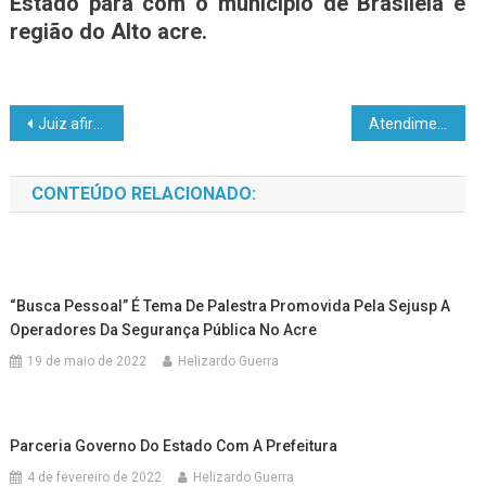
Estado para com o município de Brasiléia e
região do Alto acre.
Juiz afirma que ataques no RN podem continuar até dia 27, data do aniversário da facção; VEJA VÍDEO
Atendimento: Carreta Hospital de Amor
CONTEÚDO RELACIONADO:
“Busca Pessoal” É Tema De Palestra Promovida Pela Sejusp A
Operadores Da Segurança Pública No Acre
19 de maio de 2022
Helizardo Guerra
Parceria Governo Do Estado Com A Prefeitura
4 de fevereiro de 2022
Helizardo Guerra