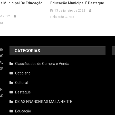
cia Municipal De Educação
Educação Municipal É Destaque
13 de janeiro de 2022
 de 2022
Helizardo Guerra
ra
SE
CATEGORIAS
OS
AL
Classificados de Compra e Venda
DE
Cotidiano
Cultural
N.
Destaque
AC
DICAS FINANCEIRAS MAILA HIERTE
Educação