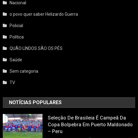
QUÃO LINDOS SÃO OS PÉS
Saúde
Sem categoria
TV
NOTÍCIAS POPULARES
Seleção De Brasileia É Campeã Da
Copa Bolpebra Em Puerto Maldonado
– Peru
9 de julho de 2025
Helizardo Guerra
“Uma Vitória Para A Educação”: Zemar
Celebra Conquista Do Transporte
Escolar Em Brasiléia
9 de julho de 2025
Helizardo Guerra