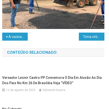
A vacina é gratuita, segura e indicada para pessoas entre 6 meses e 59 anos de idade
“Uma vitória para a educação”: Zemar celebra conquista do transporte escolar em Brasiléia
CONTEÚDO RELACIONADO:
Vereador Leonir Castro PP Comemora O Dia Em Alusão Ao Dia
Dos Pais No Km 26 De Brasiléia Veja “VÍDEO”
12 de agosto de 2023
Helizardo Guerra
No Gabinete